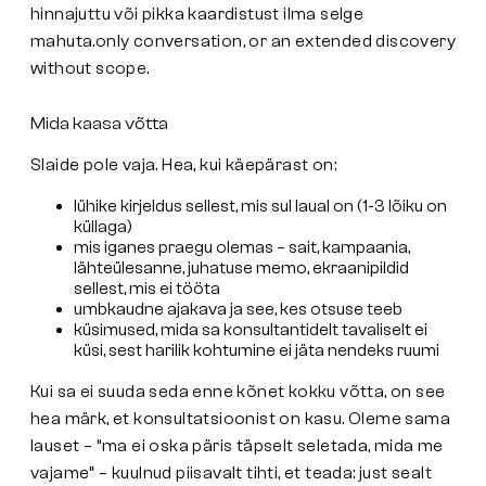
hinnajuttu või pikka kaardistust ilma selge
mahuta.only conversation, or an extended discovery
without scope.
Mida kaasa võtta
Slaide pole vaja. Hea, kui käepärast on:
lühike kirjeldus sellest, mis sul laual on (1-3 lõiku on
küllaga)
mis iganes praegu olemas – sait, kampaania,
lähteülesanne, juhatuse memo, ekraanipildid
sellest, mis ei tööta
umbkaudne ajakava ja see, kes otsuse teeb
küsimused, mida sa konsultantidelt tavaliselt ei
küsi, sest harilik kohtumine ei jäta nendeks ruumi
Kui sa ei suuda seda enne kõnet kokku võtta, on see
hea märk, et konsultatsioonist on kasu. Oleme sama
lauset –
“ma ei oska päris täpselt seletada, mida me
vajame”
– kuulnud piisavalt tihti, et teada: just sealt