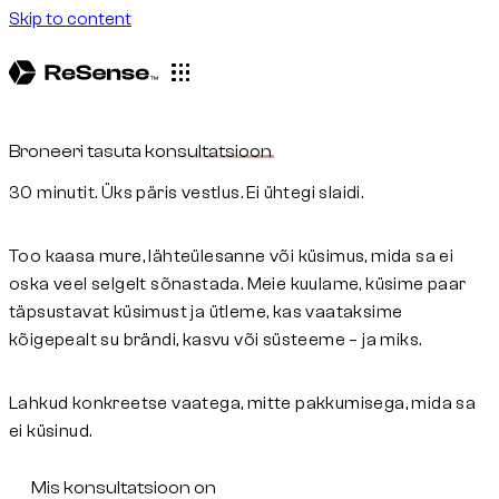
Skip to content
Menüü
Broneeri tasuta
konsultatsioon
30 minutit. Üks päris vestlus. Ei ühtegi slaidi.
Too kaasa mure, lähteülesanne või küsimus
, mida sa ei
oska veel selgelt sõnastada. Meie kuulame, küsime paar
täpsustavat küsimust ja ütleme, kas vaataksime
kõigepealt su brändi, kasvu või süsteeme – ja miks.
Lahkud konkreetse vaatega
, mitte pakkumisega, mida sa
ei küsinud.
Mis konsultatsioon on