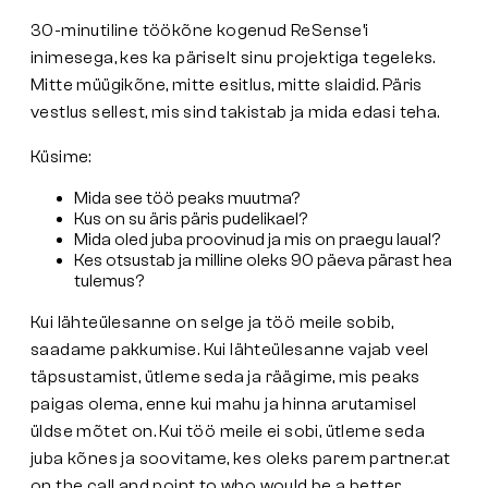
30-minutiline töökõne kogenud ReSense’i
inimesega, kes ka päriselt sinu projektiga tegeleks.
Mitte müügikõne, mitte esitlus, mitte slaidid. Päris
vestlus sellest, mis sind takistab ja mida edasi teha.
Küsime:
Mida see töö peaks muutma?
Kus on su äris päris pudelikael?
Mida oled juba proovinud ja mis on praegu laual?
Kes otsustab ja milline oleks 90 päeva pärast
hea
tulemus?
Kui lähteülesanne on selge ja töö meile sobib,
saadame pakkumise. Kui lähteülesanne vajab veel
täpsustamist, ütleme seda ja räägime, mis peaks
paigas olema, enne kui mahu ja hinna arutamisel
üldse mõtet on. Kui töö meile ei sobi, ütleme seda
juba kõnes ja soovitame, kes oleks parem partner.at
on the call and point to who would be a better