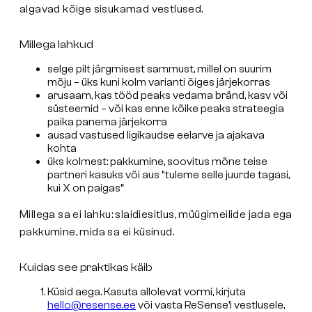
algavad kõige sisukamad vestlused.
Millega lahkud
selge pilt järgmisest sammust, millel on suurim
mõju – üks kuni kolm varianti õiges järjekorras
arusaam, kas tööd peaks vedama bränd, kasv või
süsteemid – või kas enne kõike peaks strateegia
paika panema järjekorra
ausad vastused ligikaudse eelarve ja ajakava
kohta
üks kolmest: pakkumine, soovitus mõne teise
partneri kasuks või aus
“tuleme selle juurde tagasi,
kui X on paigas”
Millega sa ei lahku: slaidiesitlus, müügimeilide jada ega
pakkumine, mida sa ei küsinud.
Kuidas see praktikas käib
Küsid aega.
Kasuta allolevat vormi, kirjuta
hello@resense.ee
või vasta ReSense’i vestlusele,