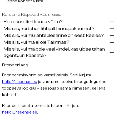
enne kõnet tausta.
K
orduma
K
ippuvad
K
üsimused
Kas saan tiimi kaasa võtta?
Mis siis, kui tahan lihtsalt hinnapakkumist?
Mis siis, kui mu lähteülesanne on eesti keeles?
Mis siis, kui ma ei ole Tallinnas?
Mis siis, kui ma pole veel kindel, kas üldse tahan
agentuuri kaasata?
Broneeri aeg
Broneerimisvorm on varsti valmis. Seni kirjuta
hello@resense.ee
ja vastame sobivate aegadega ühe
tööpäeva jooksul – see jõuab sama inimeseni, kellega
kohtud.
Broneeri tasuta konsultatsioon
– kirjuta
hello@resense.ee
.