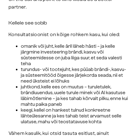
partner.
Kellele see sobib
Konsultatsioonist on kõige rohkem kasu, kui oled:
omanik või juht, kelle äril läheb hästi – ja kelle
järgmine investeering brändi, kasvu või
süsteemidesse on juba liiga suur, et seda valesti
teha
turundus- või tootejuht, kes püüab brändi-, kasvu-
ja süsteemitööd õigesse järjekorda seada, nii et
need üksteist ei lõhuks
juhtkond, kelle ees on muutus – turuletulek,
brändiuuendus, uuele turule minek või AI kasutuse
läbimõtlemine – ja kes tahab kõrvalt pilku, enne kui
mahtu paika paneb
keegi, kellel on hankest tulnud konkreetne
lähteülesanne ja kes tahab teist arvamust selle
ulatuse, mahu või teostatavuse kohta
Vähem kasulik, kui otsid tasuta esitlust, ainult