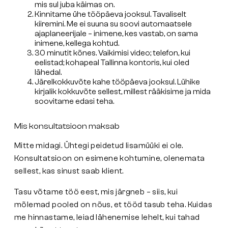
mis sul juba käimas on.
Kinnitame ühe tööpäeva jooksul.
Tavaliselt
kiiremini. Me ei suuna su soovi automaatsele
ajaplaneerijale – inimene, kes vastab, on sama
inimene, kellega kohtud.
30 minutit kõnes.
Vaikimisi video; telefon, kui
eelistad; kohapeal Tallinna kontoris, kui oled
lähedal.
Järelkokkuvõte kahe tööpäeva jooksul.
Lühike
kirjalik kokkuvõte sellest, millest rääkisime ja mida
soovitame edasi teha.
Mis konsultatsioon maksab
Mitte midagi. Ühtegi peidetud lisamüüki ei ole.
Konsultatsioon on esimene kohtumine, olenemata
sellest, kas sinust saab klient.
Tasu võtame töö eest, mis järgneb – siis, kui
mõlemad pooled on nõus, et tööd tasub teha. Kuidas
me hinnastame, leiad lähenemise lehelt, kui tahad