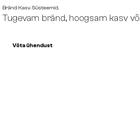
Bränd. Kasv. Süsteemid.
Tugevam
bränd,
hoogsam
kasv võ
Võta ühendust