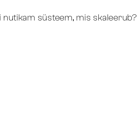
i
nutikam
süsteem, mis skaleerub?